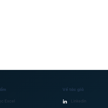
hẩm
Về tác giả
ọc Excel
Linkedin