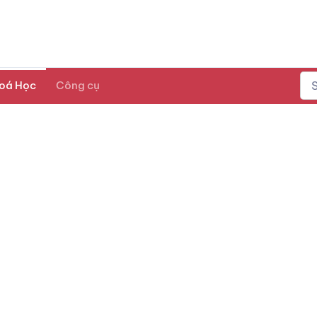
oá Học
Công cụ