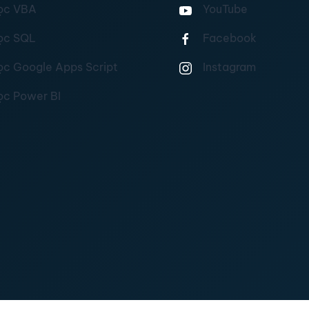
ọc VBA
YouTube
ọc SQL
Facebook
ọc Google Apps Script
Instagram
ọc Power BI