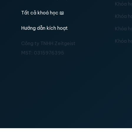
Khóa h
Tất cả khoá học
📖
Khóa h
Hướng dẫn kích hoạt
Khóa h
Khóa h
Công ty TNHH Zeitgeist
MST:
0315976395