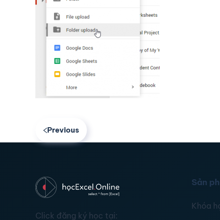
Previous
Sản p
Khóa h
Click đăng ký học tại: