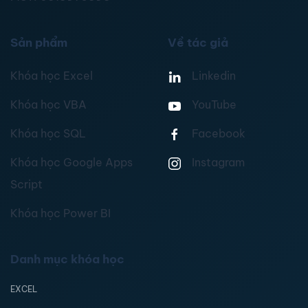
Sản phẩm
Về tác giả
Khóa học Excel
Linkedin
Khóa học VBA
YouTube
Khóa học SQL
Facebook
Khóa học Google Apps
Instagram
Script
Khóa học Power BI
Danh mục khóa học
EXCEL