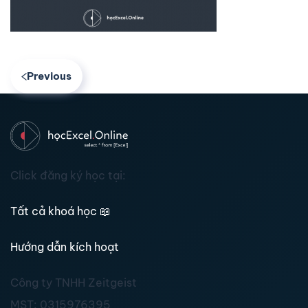
Previous
Click đăng ký học tại:
Tất cả khoá học
📖
Hướng dẫn kích hoạt
Công ty TNHH Zeitgeist
MST:
0315976395