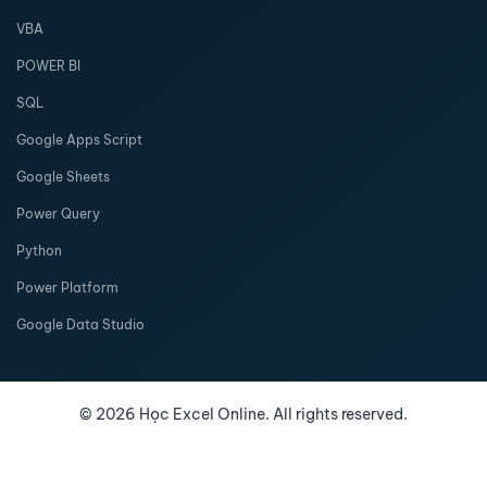
VBA
POWER BI
SQL
Google Apps Script
Google Sheets
Power Query
Python
Power Platform
Google Data Studio
©
2026
Học Excel Online. All rights reserved.