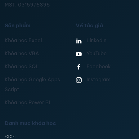
MST:
0315976395
Sản phẩm
Về tác giả
Khóa học Excel
Linkedin
Khóa học VBA
YouTube
Khóa học SQL
Facebook
Khóa học Google Apps
Instagram
Script
Khóa học Power BI
Danh mục khóa học
EXCEL