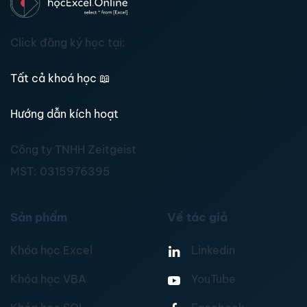
Click đăng ký học tại:
Tất cả khoá học
📖
Hướng dẫn kích hoạt
Công ty TNHH Zeitgeist
MST:
0315976395
Sản phẩm
Về tác giả
Khóa học Excel
Linkedin
Khóa học VBA
YouTube