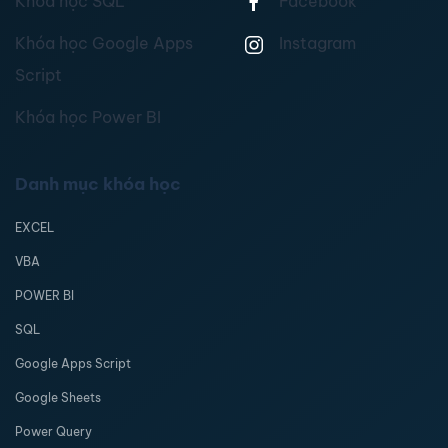
Khóa học SQL
Facebook
Khóa học Google Apps
Instagram
Script
Khóa học Power BI
Danh mục khóa học
EXCEL
VBA
POWER BI
SQL
Google Apps Script
Google Sheets
Power Query