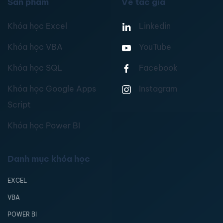
Sản phẩm
Về tác giả
Khóa học Excel
Linkedin
Khóa học VBA
YouTube
Khóa học SQL
Facebook
Khóa học Google Apps
Instagram
Script
Khóa học Power BI
Danh mục khóa học
EXCEL
VBA
POWER BI