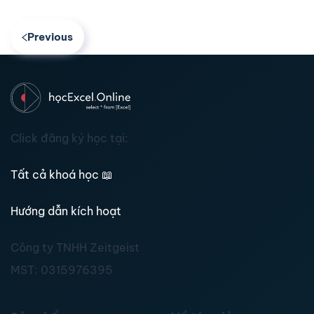
Previous
Click đăng ký học tại:
Tất cả khoá học
📖
Hướng dẫn kích hoạt
Công ty TNHH Zeitgeist
MST:
0315976395