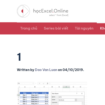
Trang chủ
Series bài viết
Tài nguyên
Kh
1
Written by
Dao Van Luan
on
04/10/2019
.