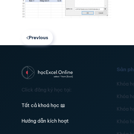
Previous
Sản p
Khóa h
Click đăng ký học tại:
Khóa h
Tất cả khoá học
📖
Khóa h
Hướng dẫn kích hoạt
Khóa h