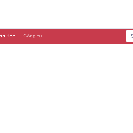
oá Học
Công cụ