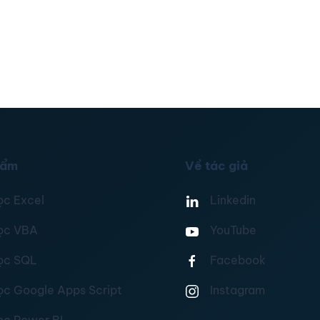
hẩm
Về tác giả
ọc Excel
Linkedin
ọc VBA
YouTube
ọc SQL
Facebook
ọc Google Apps Script
Instagram