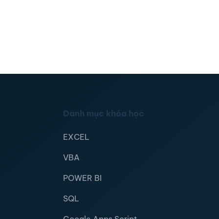
Danh mục khóa học
EXCEL
VBA
POWER BI
SQL