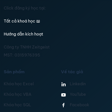
Click đăng ký học tại:
Tất cả khoá học
📖
Hướng dẫn kích hoạt
Công ty TNHH Zeitgeist
MST:
0315976395
Sản phẩm
Về tác giả
Khóa học Excel
Linkedin
Khóa học VBA
YouTube
Khóa học SQL
Facebook