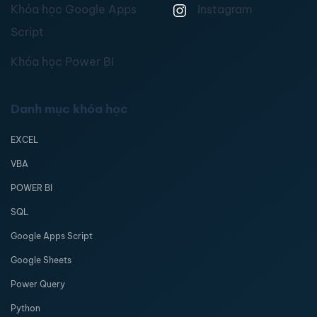
Khóa học Google Apps
Instagram
Script
Khóa học Power BI
Danh mục khóa học
EXCEL
VBA
POWER BI
SQL
Google Apps Script
Google Sheets
Power Query
Python