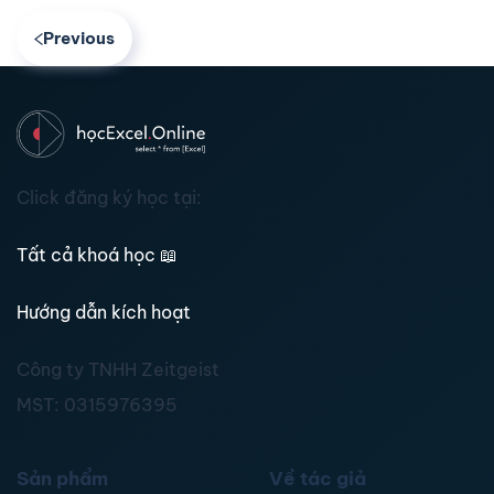
Previous
Click đăng ký học tại:
Tất cả khoá học
📖
Hướng dẫn kích hoạt
Công ty TNHH Zeitgeist
MST:
0315976395
Sản phẩm
Về tác giả