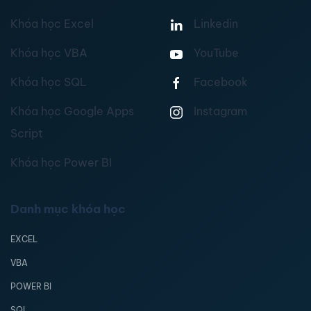
Khóa học Excel
Linkedin
Khóa học VBA
YouTube
Khóa học SQL
Facebook
Khóa học Google Apps
Instagram
Script
Khóa học Power BI
Danh mục khóa học
EXCEL
VBA
POWER BI
SQL