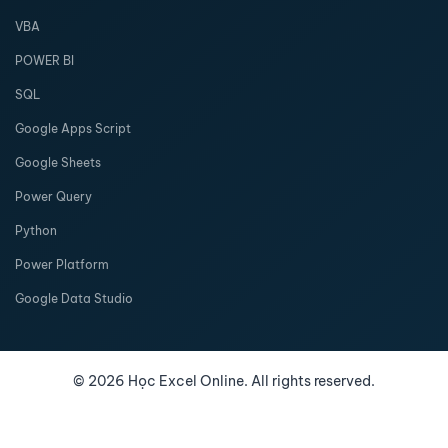
VBA
POWER BI
SQL
Google Apps Script
Google Sheets
Power Query
Python
Power Platform
Google Data Studio
©
2026
Học Excel Online. All rights reserved.