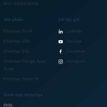
MST:
0315976395
Sản phẩm
Về tác giả
Khóa học Excel
Linkedin
Khóa học VBA
YouTube
Khóa học SQL
Facebook
Khóa học Google Apps
Instagram
Script
Khóa học Power BI
Danh mục khóa học
EXCEL