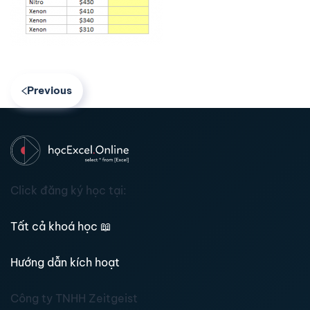
Previous
Click đăng ký học tại:
Tất cả khoá học
📖
Hướng dẫn kích hoạt
Công ty TNHH Zeitgeist