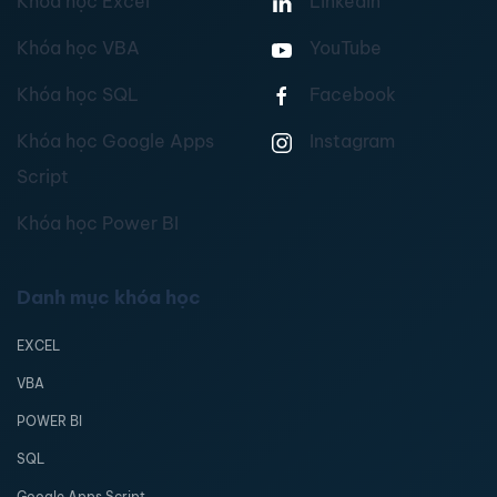
Khóa học Excel
Linkedin
Khóa học VBA
YouTube
Khóa học SQL
Facebook
Khóa học Google Apps
Instagram
Script
Khóa học Power BI
Danh mục khóa học
EXCEL
VBA
POWER BI
SQL
Google Apps Script