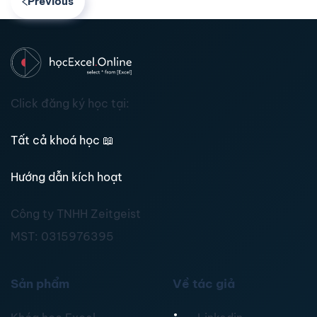
Previous
Click đăng ký học tại:
Tất cả khoá học
📖
Hướng dẫn kích hoạt
Công ty TNHH Zeitgeist
MST:
0315976395
Sản phẩm
Về tác giả