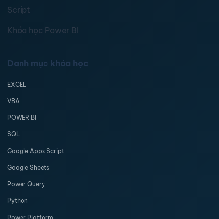
Script
Khóa học Power BI
Danh mục khóa học
EXCEL
VBA
POWER BI
SQL
Google Apps Script
Google Sheets
Power Query
Python
Power Platform