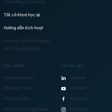
Click đăng ký học tại:
Tất cả khoá học
📖
Hướng dẫn kích hoạt
Công ty TNHH Zeitgeist
MST:
0315976395
Sản phẩm
Về tác giả
Khóa học Excel
Linkedin
Khóa học VBA
YouTube
Khóa học SQL
Facebook
Khóa học Google Apps
Instagram