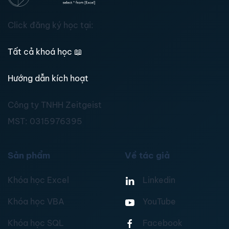
Click đăng ký học tại:
Tất cả khoá học
📖
Hướng dẫn kích hoạt
Công ty TNHH Zeitgeist
MST:
0315976395
Sản phẩm
Về tác giả
Khóa học Excel
Linkedin
Khóa học VBA
YouTube
Khóa học SQL
Facebook