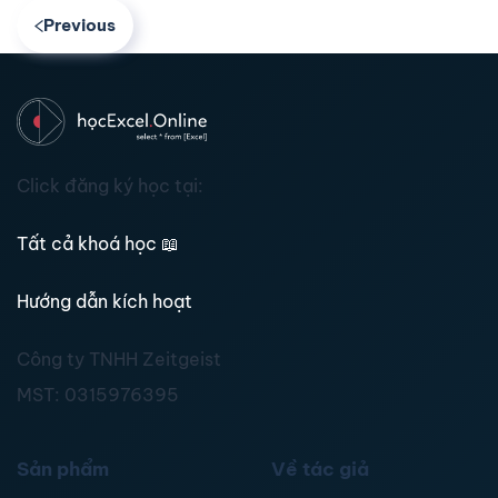
Previous
Click đăng ký học tại:
Tất cả khoá học
📖
Hướng dẫn kích hoạt
Công ty TNHH Zeitgeist
MST:
0315976395
Sản phẩm
Về tác giả