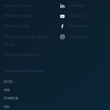
Khóa học Excel
Linkedin
Khóa học VBA
YouTube
Khóa học SQL
Facebook
Khóa học Google Apps
Instagram
Script
Khóa học Power BI
Danh mục khóa học
EXCEL
VBA
POWER BI
SQL