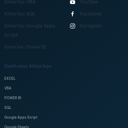
Khóa học VBA
YouTube
Khóa học SQL
Facebook
Khóa học Google Apps
Instagram
Script
Khóa học Power BI
Danh mục khóa học
EXCEL
VBA
POWER BI
SQL
Google Apps Script
Google Sheets