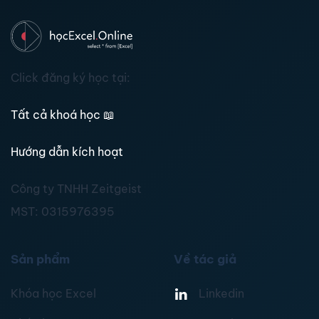
Click đăng ký học tại:
Tất cả khoá học
📖
Hướng dẫn kích hoạt
Công ty TNHH Zeitgeist
MST:
0315976395
Sản phẩm
Về tác giả
Khóa học Excel
Linkedin