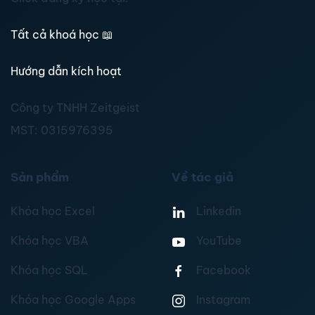
Tất cả khoá học
📖
Hướng dẫn kích hoạt
Công ty TNHH Zeitgeist
MST:
0315976395
Sản phẩm
Về tác giả
Khóa học Excel
Linkedin
Khóa học VBA
YouTube
Khóa học SQL
Facebook
Khóa học Google Apps
Instagram