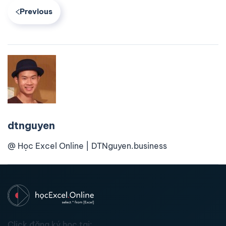
Previous
dtnguyen
@ Học Excel Online | DTNguyen.business
Click đăng ký học tại: