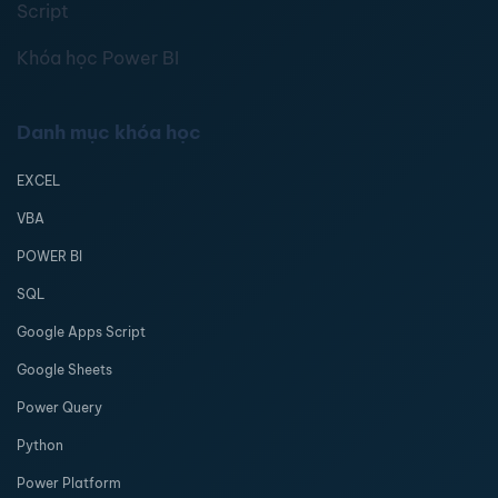
Script
Khóa học Power BI
Danh mục khóa học
EXCEL
VBA
POWER BI
SQL
Google Apps Script
Google Sheets
Power Query
Python
Power Platform