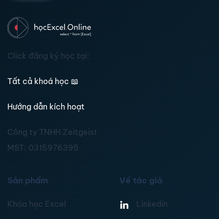
Click đăng ký học tại:
Tất cả khoá học
📖
Hướng dẫn kích hoạt
Công ty TNHH Zeitgeist
MST:
0315976395
Sản phẩm
Về tác giả
Khóa học Excel
Linkedin