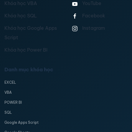
Khóa học VBA
YouTube
Khóa học SQL
Facebook
Khóa học Google Apps
Instagram
Script
Khóa học Power BI
Danh mục khóa học
EXCEL
VBA
POWER BI
SQL
Google Apps Script