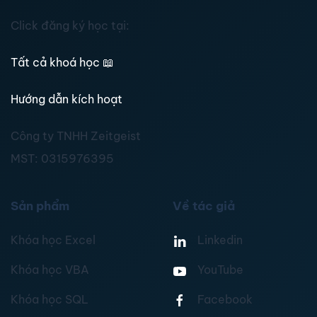
Click đăng ký học tại:
Tất cả khoá học
📖
Hướng dẫn kích hoạt
Công ty TNHH Zeitgeist
MST:
0315976395
Sản phẩm
Về tác giả
Khóa học Excel
Linkedin
Khóa học VBA
YouTube
Khóa học SQL
Facebook