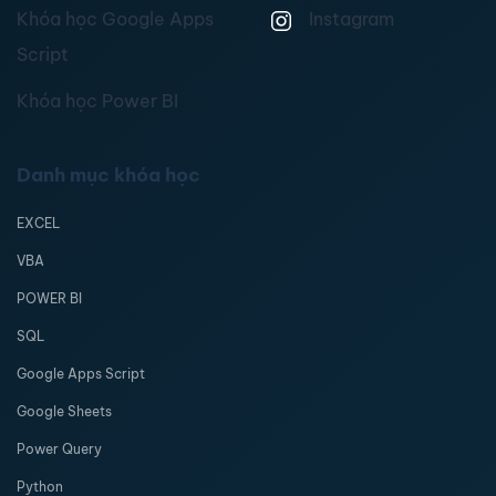
Khóa học Google Apps
Instagram
Script
Khóa học Power BI
Danh mục khóa học
EXCEL
VBA
POWER BI
SQL
Google Apps Script
Google Sheets
Power Query
Python