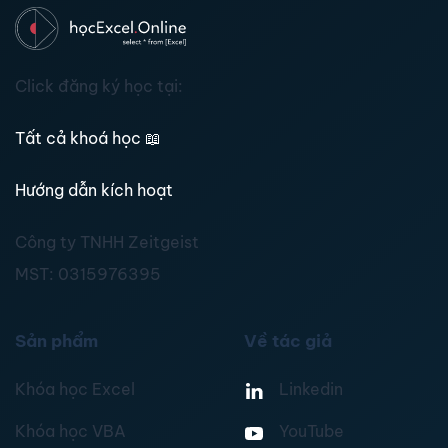
Click đăng ký học tại:
Tất cả khoá học
📖
Hướng dẫn kích hoạt
Công ty TNHH Zeitgeist
MST:
0315976395
Sản phẩm
Về tác giả
Khóa học Excel
Linkedin
Khóa học VBA
YouTube