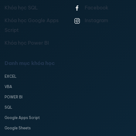
Khóa học SQL
Facebook
Khóa học Google Apps
Instagram
Script
Khóa học Power BI
Danh mục khóa học
EXCEL
VBA
POWER BI
SQL
Google Apps Script
Google Sheets