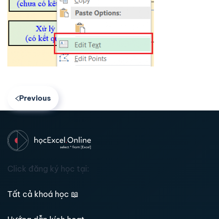
Previous
Click đăng ký học tại:
Tất cả khoá học
📖