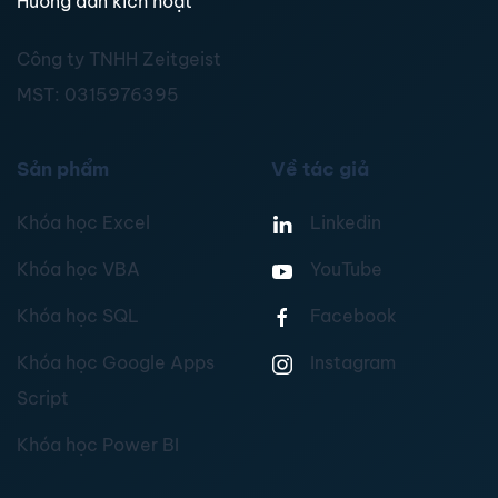
Hướng dẫn kích hoạt
Công ty TNHH Zeitgeist
MST:
0315976395
Sản phẩm
Về tác giả
Khóa học Excel
Linkedin
Khóa học VBA
YouTube
Khóa học SQL
Facebook
Khóa học Google Apps
Instagram
Script
Khóa học Power BI