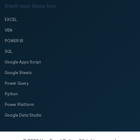
Danh mục khóa học
EXCEL
VBA
POWER BI
SQL
Google Apps Script
Google Sheets
Power Query
Python
Power Platform
Google Data Studio