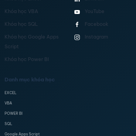
Khóa học VBA
YouTube
Khóa học SQL
Facebook
Khóa học Google Apps
Instagram
Script
Khóa học Power BI
Danh mục khóa học
EXCEL
VBA
POWER BI
SQL
Google Apps Script