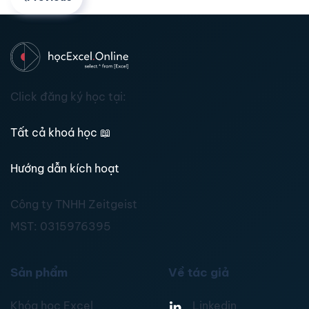
Click đăng ký học tại:
Tất cả khoá học
📖
Hướng dẫn kích hoạt
Công ty TNHH Zeitgeist
MST:
0315976395
Sản phẩm
Về tác giả
Khóa học Excel
Linkedin