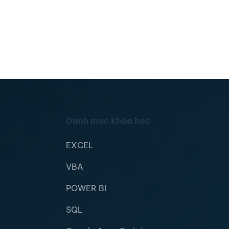
Danh mục khóa học
EXCEL
VBA
POWER BI
SQL