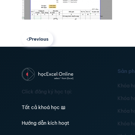
Previous
Sản p
Khóa h
Click đăng ký học tại:
Khóa h
Tất cả khoá học
📖
Khóa h
Hướng dẫn kích hoạt
Khóa h