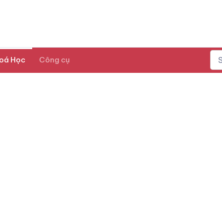
oá Học
Công cụ