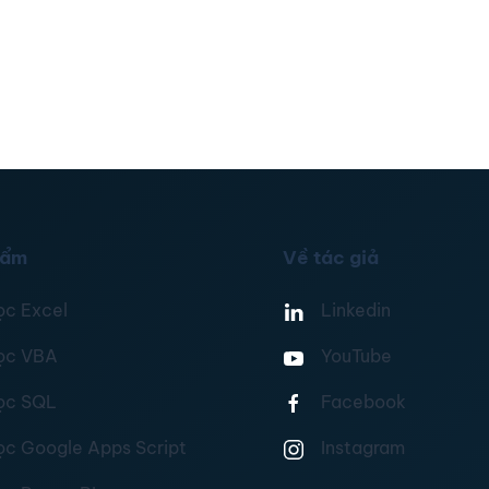
hẩm
Về tác giả
ọc Excel
Linkedin
ọc VBA
YouTube
ọc SQL
Facebook
ọc Google Apps Script
Instagram