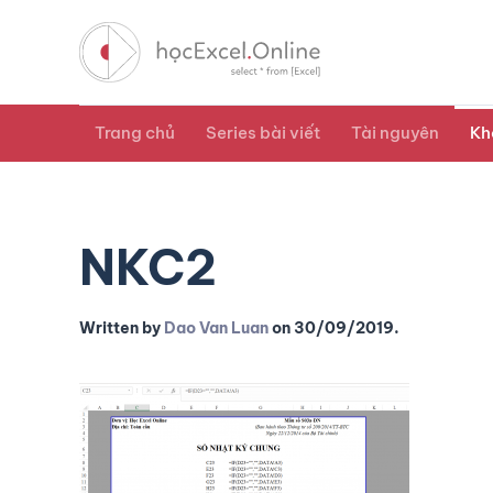
Trang chủ
Series bài viết
Tài nguyên
Kh
NKC2
Written by
Dao Van Luan
on
30/09/2019
.