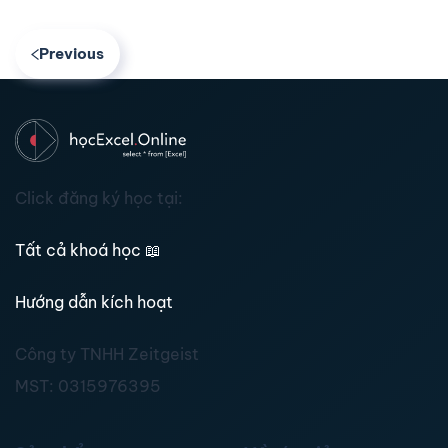
Previous
Click đăng ký học tại:
Tất cả khoá học
📖
Hướng dẫn kích hoạt
Công ty TNHH Zeitgeist
MST:
0315976395