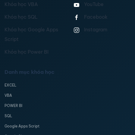
Khóa học VBA
YouTube
Khóa học SQL
Facebook
Khóa học Google Apps
Instagram
Script
Khóa học Power BI
Danh mục khóa học
EXCEL
VBA
POWER BI
SQL
Google Apps Script