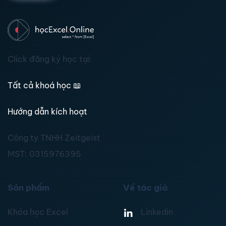
Click đăng ký học tại:
Tất cả khoá học
📖
Hướng dẫn kích hoạt
Công ty TNHH Zeitgeist
MST:
0315976395
Sản phẩm
Về tác giả
Khóa học Excel
Linkedin