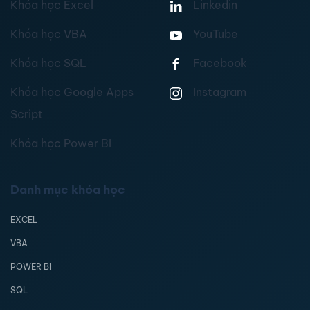
Khóa học Excel
Linkedin
Khóa học VBA
YouTube
Khóa học SQL
Facebook
Khóa học Google Apps
Instagram
Script
Khóa học Power BI
Danh mục khóa học
EXCEL
VBA
POWER BI
SQL