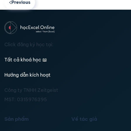
Previous
Click đăng ký học tại:
Tất cả khoá học
📖
Hướng dẫn kích hoạt
Công ty TNHH Zeitgeist
MST:
0315976395
Sản phẩm
Về tác giả