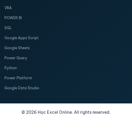
VBA
POWER BI
SQL
Google Apps Script
Google Sheets
Power Query
Python
Power Platform
Google Data Studio
©
2026
Học Excel Online. All rights reserved.