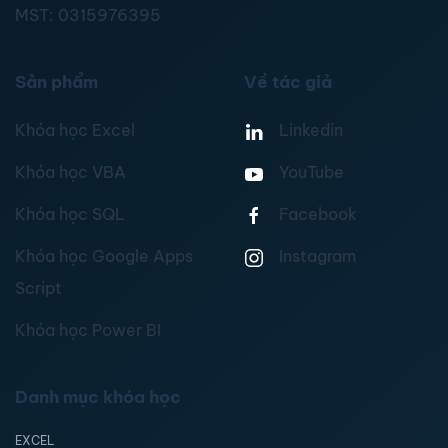
MST:
0315976395
Sản phẩm
Về tác giả
Khóa học Excel
Linkedin
Khóa học VBA
YouTube
Khóa học SQL
Facebook
Khóa học Google Apps
Instagram
Script
Khóa học Power BI
Danh mục khóa học
EXCEL