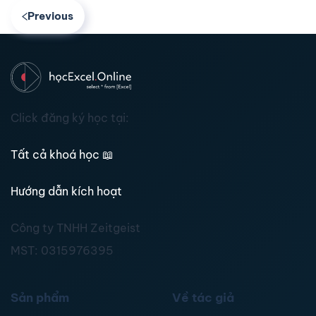
Previous
Click đăng ký học tại:
Tất cả khoá học
📖
Hướng dẫn kích hoạt
Công ty TNHH Zeitgeist
MST:
0315976395
Sản phẩm
Về tác giả