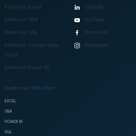
Khóa học Excel
Linkedin
Khóa học VBA
YouTube
Khóa học SQL
Facebook
Khóa học Google Apps
Instagram
Script
Khóa học Power BI
Danh mục khóa học
EXCEL
VBA
POWER BI
SQL