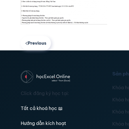
Previous
Sản p
Khóa h
Click đăng ký học tại:
Khóa h
Tất cả khoá học
📖
Khóa h
Hướng dẫn kích hoạt
Khóa h