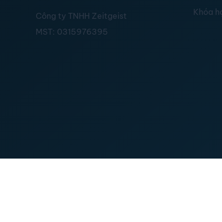
Khóa h
Công ty TNHH Zeitgeist
MST:
0315976395