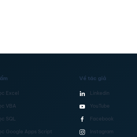
hẩm
Về tác giả
ọc Excel
Linkedin
ọc VBA
YouTube
ọc SQL
Facebook
ọc Google Apps Script
Instagram