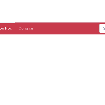
oá Học
Công cụ