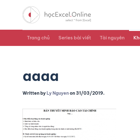
Trang chủ
Series bài viết
Tài nguyên
Kh
aaaa
Written by
Ly Nguyen
on
31/03/2019
.