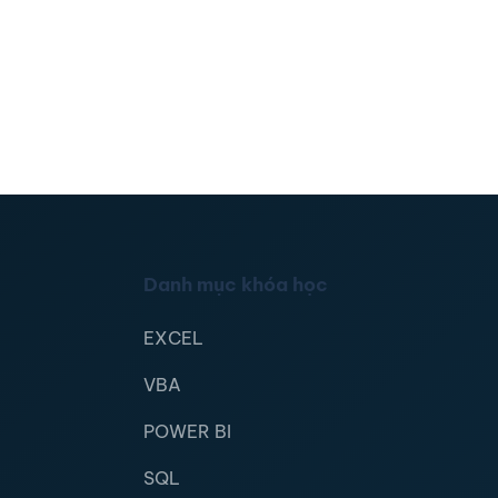
Danh mục khóa học
EXCEL
VBA
POWER BI
SQL