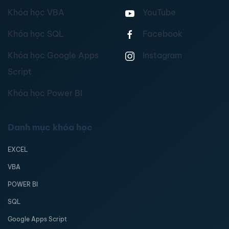
Khóa học VBA
YouTube
Khóa học SQL
Facebook
Khóa học Google Apps
Instagram
Script
Khóa học Power BI
Danh mục khóa học
EXCEL
VBA
POWER BI
SQL
Google Apps Script