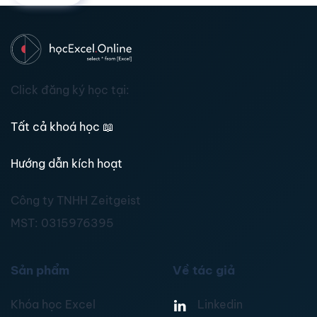
Click đăng ký học tại:
Tất cả khoá học
📖
Hướng dẫn kích hoạt
Công ty TNHH Zeitgeist
MST:
0315976395
Sản phẩm
Về tác giả
Khóa học Excel
Linkedin