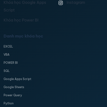
Khóa học Google Apps
Instagram
Script
Khóa học Power BI
Danh mục khóa học
EXCEL
VBA
POWER BI
SQL
Google Apps Script
Google Sheets
Power Query
Python