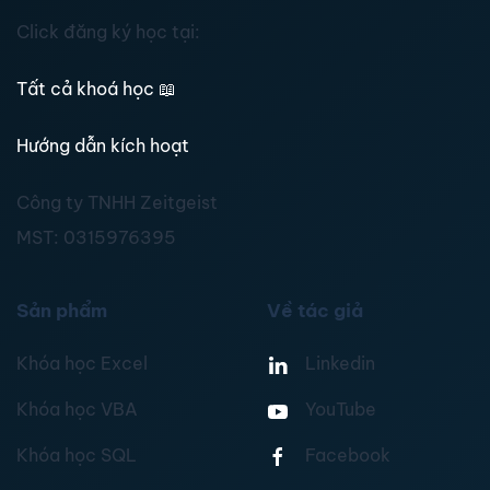
Click đăng ký học tại:
Tất cả khoá học
📖
Hướng dẫn kích hoạt
Công ty TNHH Zeitgeist
MST:
0315976395
Sản phẩm
Về tác giả
Khóa học Excel
Linkedin
Khóa học VBA
YouTube
Khóa học SQL
Facebook