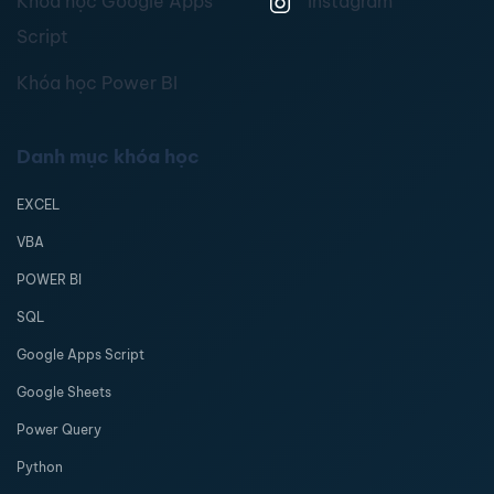
Khóa học Google Apps
Instagram
Script
Khóa học Power BI
Danh mục khóa học
EXCEL
VBA
POWER BI
SQL
Google Apps Script
Google Sheets
Power Query
Python