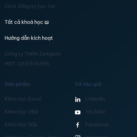
Click đăng ký học tại:
Tất cả khoá học
📖
Hướng dẫn kích hoạt
Công ty TNHH Zeitgeist
MST:
0315976395
Sản phẩm
Về tác giả
Khóa học Excel
Linkedin
Khóa học VBA
YouTube
Khóa học SQL
Facebook