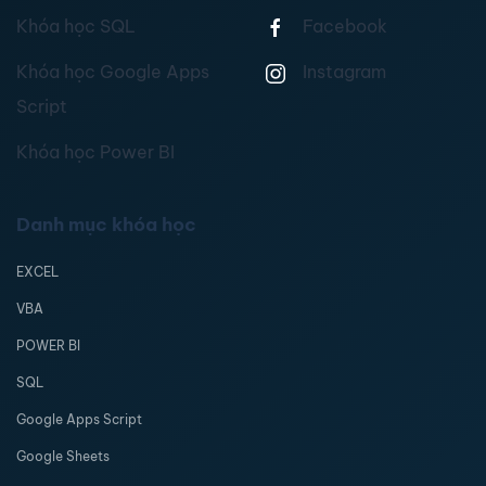
Khóa học SQL
Facebook
Khóa học Google Apps
Instagram
Script
Khóa học Power BI
Danh mục khóa học
EXCEL
VBA
POWER BI
SQL
Google Apps Script
Google Sheets