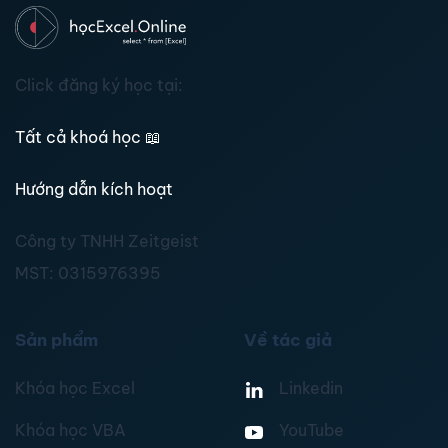
Click đăng ký học tại:
Tất cả khoá học
📖
Hướng dẫn kích hoạt
Công ty TNHH Zeitgeist
MST:
0315976395
Sản phẩm
Về tác giả
Khóa học Excel
Linkedin
Khóa học VBA
YouTube