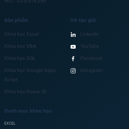
MST:
0315976395
Sản phẩm
Về tác giả
Khóa học Excel
Linkedin
Khóa học VBA
YouTube
Khóa học SQL
Facebook
Khóa học Google Apps
Instagram
Script
Khóa học Power BI
Danh mục khóa học
EXCEL