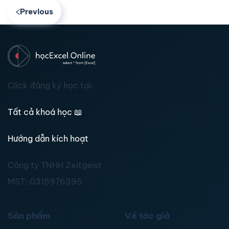
Previous
Click đăng ký học tại:
Tất cả khoá học
📖
Hướng dẫn kích hoạt
Công ty TNHH Zeitgeist
MST:
0315976395
Sản phẩm
Về tác giả