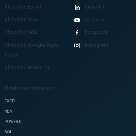
Khóa học Excel
Linkedin
Khóa học VBA
YouTube
Khóa học SQL
Facebook
Khóa học Google Apps
Instagram
Script
Khóa học Power BI
Danh mục khóa học
EXCEL
VBA
POWER BI
SQL