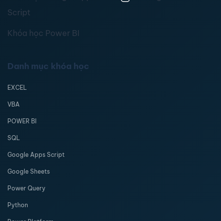
Script
Khóa học Power BI
Danh mục khóa học
EXCEL
VBA
POWER BI
SQL
Google Apps Script
Google Sheets
Power Query
Python