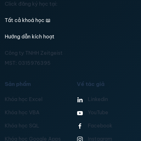
Click đăng ký học tại:
Tất cả khoá học
📖
Hướng dẫn kích hoạt
Công ty TNHH Zeitgeist
MST:
0315976395
Sản phẩm
Về tác giả
Khóa học Excel
Linkedin
Khóa học VBA
YouTube
Khóa học SQL
Facebook
Khóa học Google Apps
Instagram