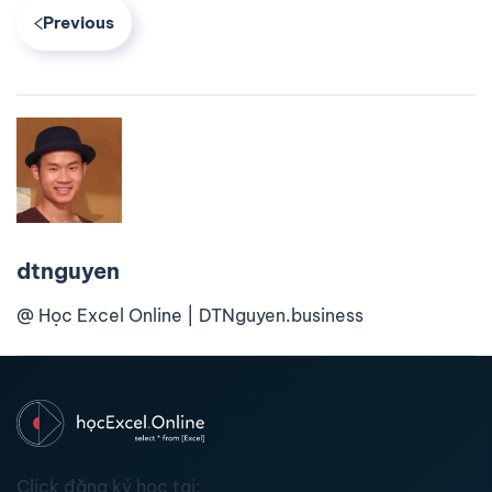
Previous
dtnguyen
@ Học Excel Online | DTNguyen.business
Click đăng ký học tại: