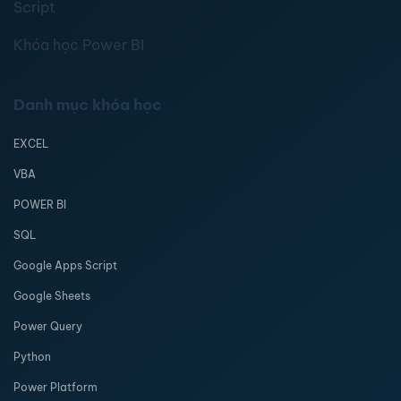
Script
Khóa học Power BI
Danh mục khóa học
EXCEL
VBA
POWER BI
SQL
Google Apps Script
Google Sheets
Power Query
Python
Power Platform