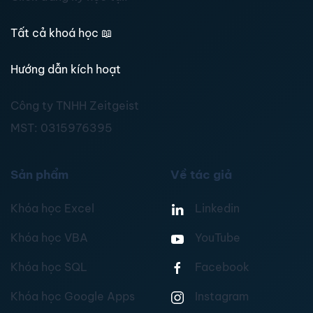
Tất cả khoá học
📖
Hướng dẫn kích hoạt
Công ty TNHH Zeitgeist
MST:
0315976395
Sản phẩm
Về tác giả
Khóa học Excel
Linkedin
Khóa học VBA
YouTube
Khóa học SQL
Facebook
Khóa học Google Apps
Instagram