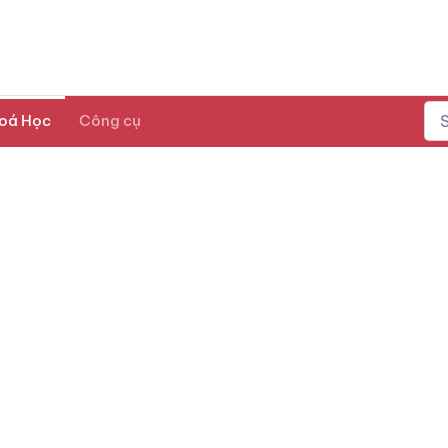
oá Học
Công cụ