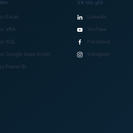
hẩm
Về tác giả
ọc Excel
Linkedin
ọc VBA
YouTube
ọc SQL
Facebook
ọc Google Apps Script
Instagram
ọc Power BI