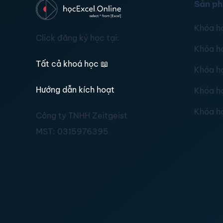
Sản p
Khóa h
Click đăng ký học tại:
Khóa h
Tất cả khoá học
📖
Khóa h
Hướng dẫn kích hoạt
Khóa h
Khóa h
Công ty TNHH Zeitgeist
MST:
0315976395