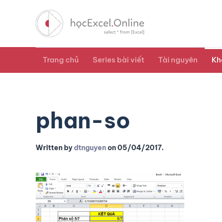
Trang chủ
Series bài viết
Tài nguyên
Kh
phan-so
Written by
dtnguyen
on
05/04/2017
.