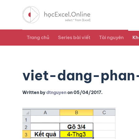
Trang chủ
Series bài viết
Tài nguyên
Kh
viet-dang-phan
Written by
dtnguyen
on
05/04/2017
.