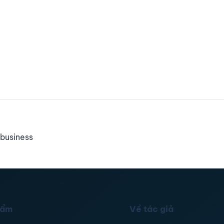
business
hẩm
Về tác giả