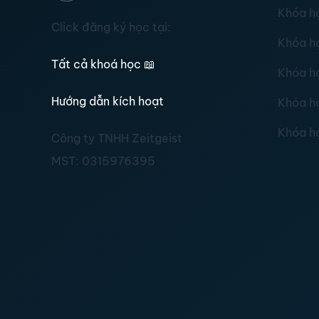
Khóa h
Click đăng ký học tại:
Khóa h
Tất cả khoá học
📖
Khóa h
Hướng dẫn kích hoạt
Khóa h
Khóa h
Công ty TNHH Zeitgeist
MST:
0315976395