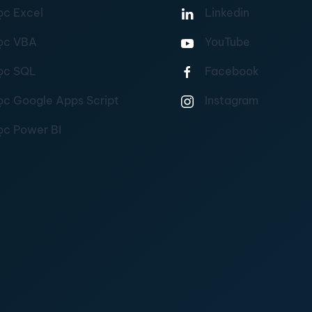
ọc Excel
Linkedin
ọc VBA
YouTube
ọc SQL
Facebook
ọc Google Apps Script
Instagram
ọc Power BI