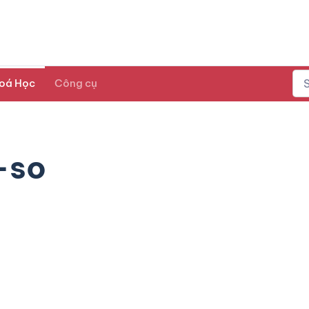
oá Học
Công cụ
-so