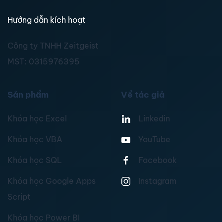
Hướng dẫn kích hoạt
Công ty TNHH Zeitgeist
MST:
0315976395
Sản phẩm
Về tác giả
Khóa học Excel
Linkedin
Khóa học VBA
YouTube
Khóa học SQL
Facebook
Khóa học Google Apps
Instagram
Script
Khóa học Power BI