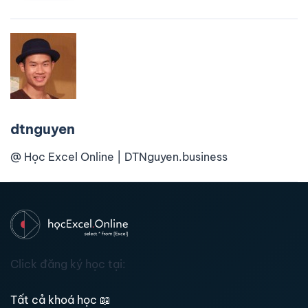
dtnguyen
@ Học Excel Online | DTNguyen.business
Click đăng ký học tại:
Tất cả khoá học
📖