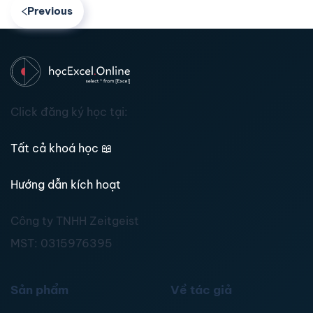
Previous
Click đăng ký học tại:
Tất cả khoá học
📖
Hướng dẫn kích hoạt
Công ty TNHH Zeitgeist
MST:
0315976395
Sản phẩm
Về tác giả