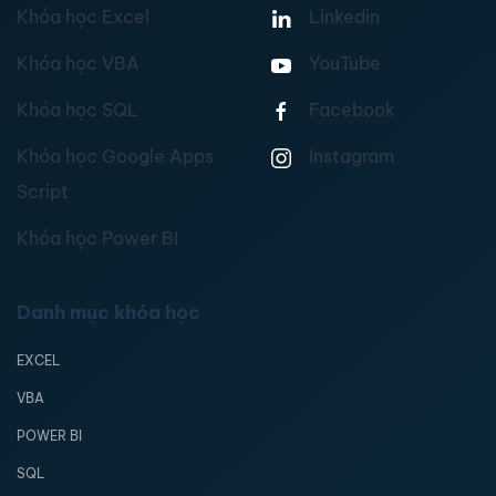
Khóa học Excel
Linkedin
Khóa học VBA
YouTube
Khóa học SQL
Facebook
Khóa học Google Apps
Instagram
Script
Khóa học Power BI
Danh mục khóa học
EXCEL
VBA
POWER BI
SQL