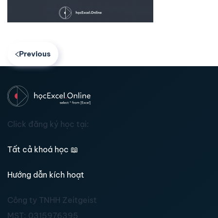
Previous
Click đăng ký học tại:
Tất cả khoá học
📖
Hướng dẫn kích hoạt
Công ty TNHH Zeitgeist
MST:
0315976395