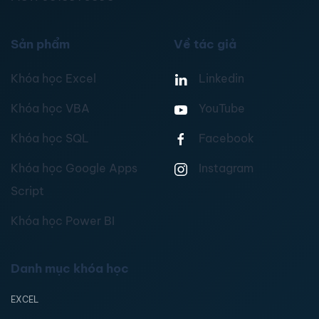
Sản phẩm
Về tác giả
Khóa học Excel
Linkedin
Khóa học VBA
YouTube
Khóa học SQL
Facebook
Khóa học Google Apps
Instagram
Script
Khóa học Power BI
Danh mục khóa học
EXCEL