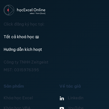
Click đăng ký học tại:
Tất cả khoá học
📖
Hướng dẫn kích hoạt
Công ty TNHH Zeitgeist
MST:
0315976395
Sản phẩm
Về tác giả
Khóa học Excel
Linkedin
Khóa học VBA
YouTube