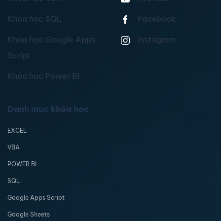
Khóa học SQL
Facebook
Khóa học Google Apps
Instagram
Script
Khóa học Power BI
Danh mục khóa học
EXCEL
VBA
POWER BI
SQL
Google Apps Script
Google Sheets