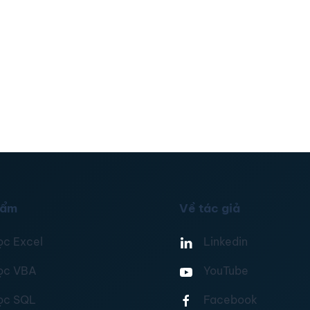
hẩm
Về tác giả
ọc Excel
Linkedin
ọc VBA
YouTube
ọc SQL
Facebook