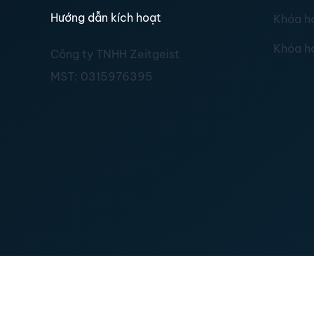
Hướng dẫn kích hoạt
Khóa h
Khóa h
Công ty TNHH Zeitgeist
MST:
0315976395