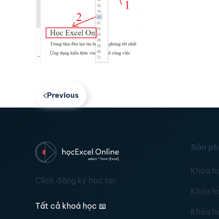
Previous
Sản p
Khóa h
Click đăng ký học tại:
Khóa h
Tất cả khoá học
📖
Khóa h