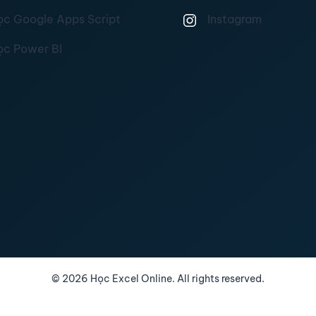
ọc Google Apps Script
Instagram
ọc Power BI
©
2026
Học Excel Online. All rights reserved.