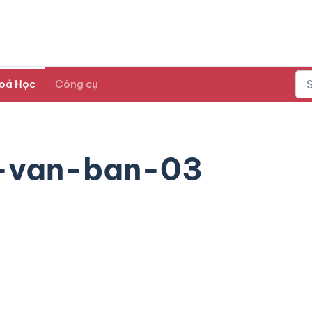
oá Học
Công cụ
-van-ban-03