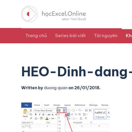
Trang chủ
Series bài viết
Tài nguyên
Kh
HEO-Dinh-dang
Written by
duong quan
on
26/01/2018
.