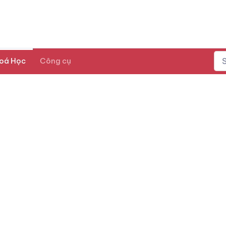
oá Học
Công cụ