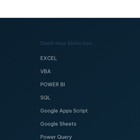
Danh mục khóa học
EXCEL
VBA
POWER BI
SQL
Google Apps Script
Google Sheets
Power Query