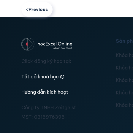
Previous
Sản p
Khóa h
Click đăng ký học tại:
Khóa h
Tất cả khoá học
📖
Khóa h
Hướng dẫn kích hoạt
Khóa h
Khóa h
Công ty TNHH Zeitgeist
MST:
0315976395