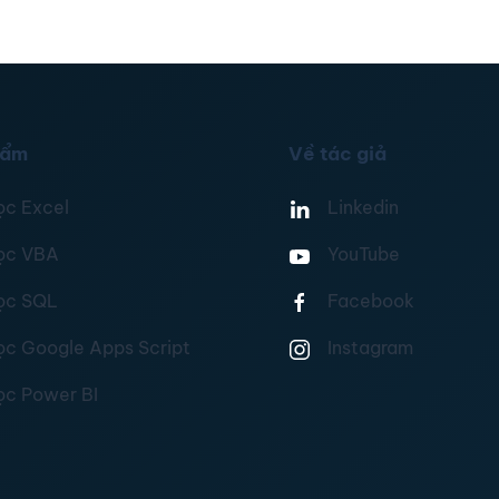
hẩm
Về tác giả
ọc Excel
Linkedin
ọc VBA
YouTube
ọc SQL
Facebook
ọc Google Apps Script
Instagram
ọc Power BI