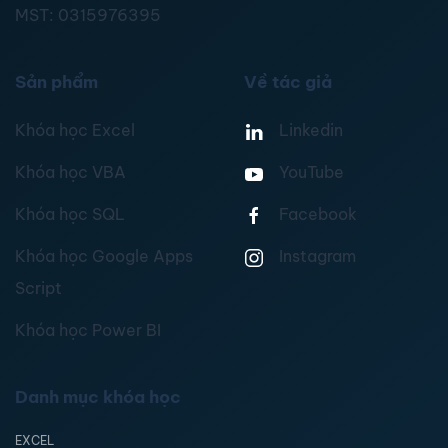
MST:
0315976395
Sản phẩm
Về tác giả
Khóa học Excel
Linkedin
Khóa học VBA
YouTube
Khóa học SQL
Facebook
Khóa học Google Apps
Instagram
Script
Khóa học Power BI
Danh mục khóa học
EXCEL