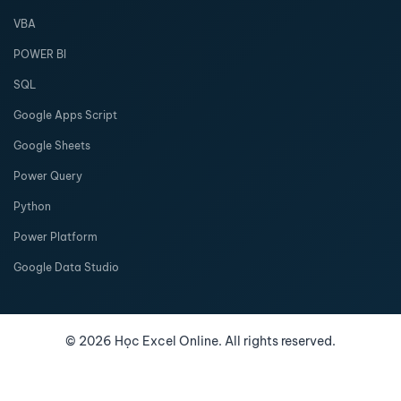
VBA
POWER BI
SQL
Google Apps Script
Google Sheets
Power Query
Python
Power Platform
Google Data Studio
©
2026
Học Excel Online. All rights reserved.