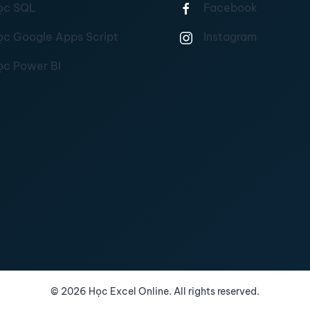
ọc SQL
Facebook
ọc Google Apps Script
Instagram
ọc Power BI
©
2026
Học Excel Online. All rights reserved.