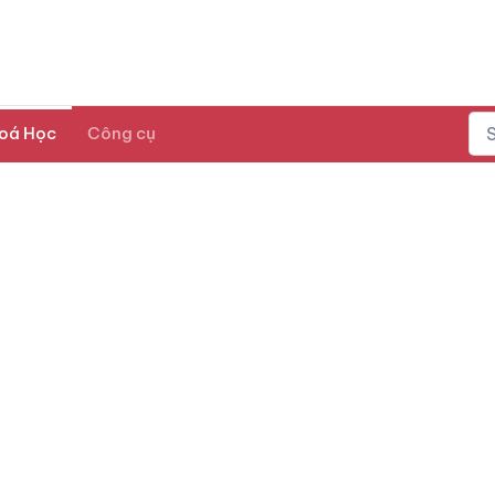
oá Học
Công cụ