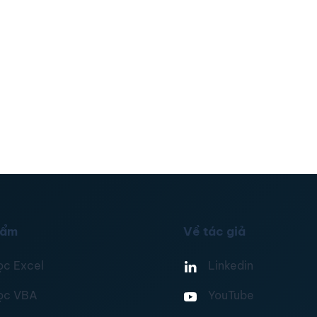
hẩm
Về tác giả
ọc Excel
Linkedin
ọc VBA
YouTube