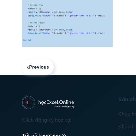
Previous
Sản p
Khóa h
Click đăng ký học tại:
Khóa h
Tất cả khoá học
📖