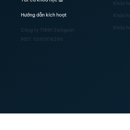
Khóa h
Hướng dẫn kích hoạt
Khóa h
Khóa h
Công ty TNHH Zeitgeist
MST:
0315976395