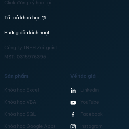
Click đăng ký học tại:
Tất cả khoá học
📖
Hướng dẫn kích hoạt
Công ty TNHH Zeitgeist
MST:
0315976395
Sản phẩm
Về tác giả
Khóa học Excel
Linkedin
Khóa học VBA
YouTube
Khóa học SQL
Facebook
Khóa học Google Apps
Instagram