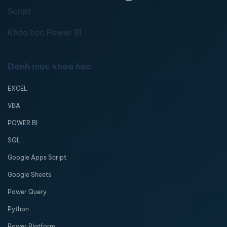
Script
Khóa học Power BI
Danh mục khóa học
EXCEL
VBA
POWER BI
SQL
Google Apps Script
Google Sheets
Power Query
Python
Power Platform