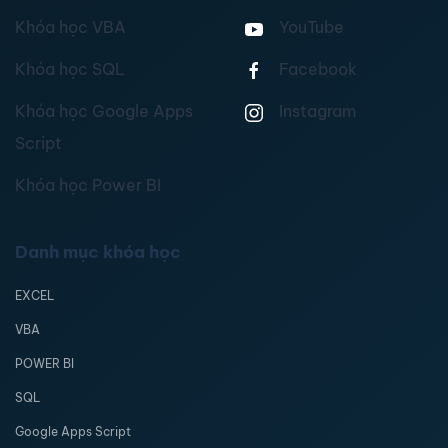
Khóa học VBA
YouTube
Khóa học SQL
Facebook
Khóa học Google Apps
Instagram
Script
Khóa học Power BI
Danh mục khóa học
EXCEL
VBA
POWER BI
SQL
Google Apps Script