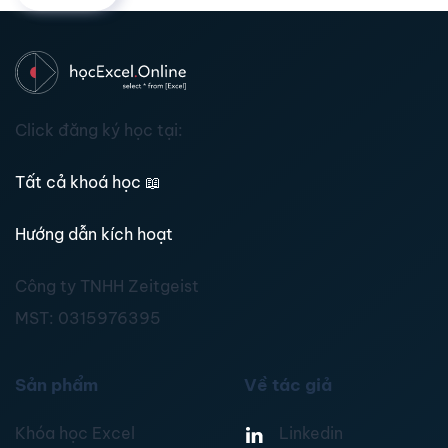
Click đăng ký học tại:
Tất cả khoá học
📖
Hướng dẫn kích hoạt
Công ty TNHH Zeitgeist
MST:
0315976395
Sản phẩm
Về tác giả
Khóa học Excel
Linkedin