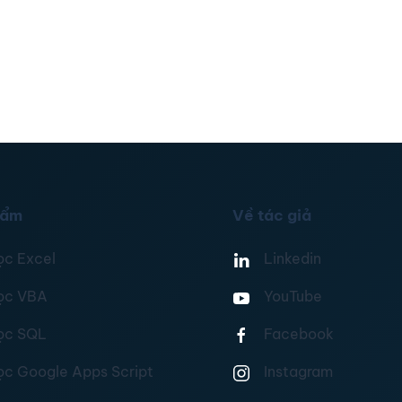
hẩm
Về tác giả
ọc Excel
Linkedin
ọc VBA
YouTube
ọc SQL
Facebook
ọc Google Apps Script
Instagram