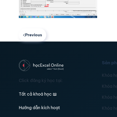
Previous
Sản p
Khóa h
Click đăng ký học tại:
Khóa h
Tất cả khoá học
📖
Khóa h
Hướng dẫn kích hoạt
Khóa h