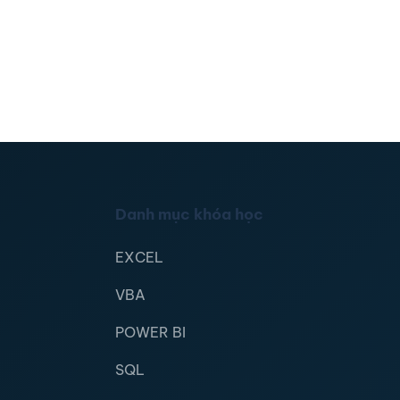
Danh mục khóa học
EXCEL
VBA
POWER BI
SQL