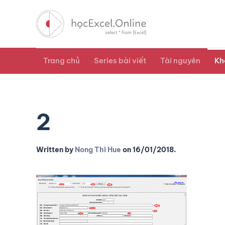
Trang chủ
Series bài viết
Tài nguyên
Kh
2
Written by
Nong Thi Hue
on
16/01/2018
.