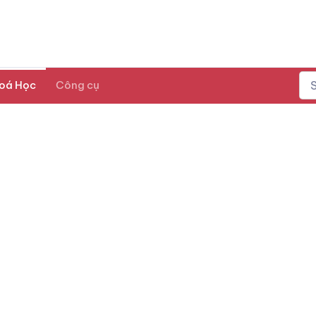
oá Học
Công cụ