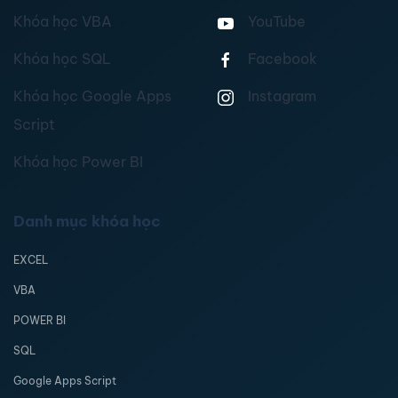
Khóa học VBA
YouTube
Khóa học SQL
Facebook
Khóa học Google Apps
Instagram
Script
Khóa học Power BI
Danh mục khóa học
EXCEL
VBA
POWER BI
SQL
Google Apps Script