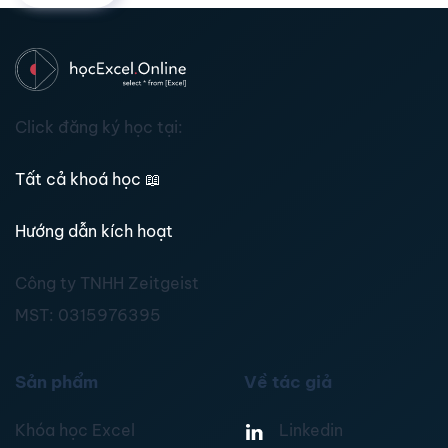
Click đăng ký học tại:
Tất cả khoá học
📖
Hướng dẫn kích hoạt
Công ty TNHH Zeitgeist
MST:
0315976395
Sản phẩm
Về tác giả
Khóa học Excel
Linkedin