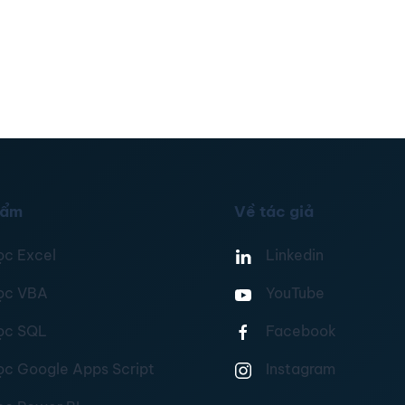
hẩm
Về tác giả
ọc Excel
Linkedin
ọc VBA
YouTube
ọc SQL
Facebook
ọc Google Apps Script
Instagram