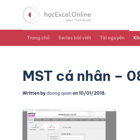
Trang chủ
Series bài viết
Tài nguyên
Kh
MST cá nhân – 0
Written by
duong quan
on
10/01/2018
.