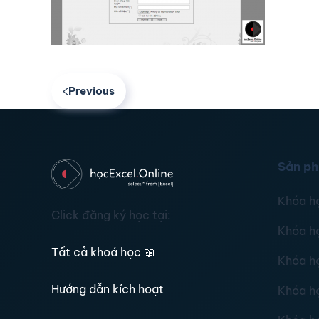
Previous
Sản p
Khóa h
Click đăng ký học tại:
Khóa h
Tất cả khoá học
📖
Khóa h
Hướng dẫn kích hoạt
Khóa h