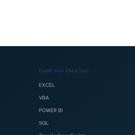
Danh mục khóa học
EXCEL
VBA
POWER BI
SQL